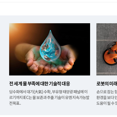
전 세계 물 부족에 대한 기술적 대응
로봇의 미래
담수화에서 대기(大氣) 수확, 부유형 태양광 패널에 이
손으로 잡는 
르기까지 IEC는 물 보존과 추출 기술이 유엔 지속가능발
환경을 보다 
전목표..
도움이 될 수 